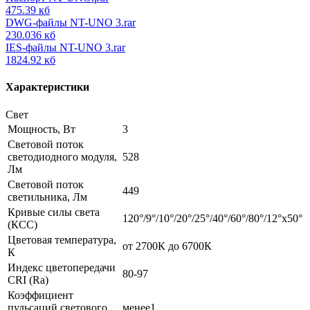
475.39 кб
DWG-файлы NT-UNO 3.rar
230.036 кб
IES-файлы NT-UNO 3.rar
1824.92 кб
Характеристики
Свет
Мощность, Вт
3
Световой поток
светодиодного модуля,
528
Лм
Световой поток
449
светильника, Лм
Кривые силы света
120°/9°/10°/20°/25°/40°/60°/80°/12°х50°
(КСС)
Цветовая температура,
от 2700К до 6700К
К
Индекс цветопередачи
80-97
CRI (Ra)
Коэффициент
пульсаций светового
менее1