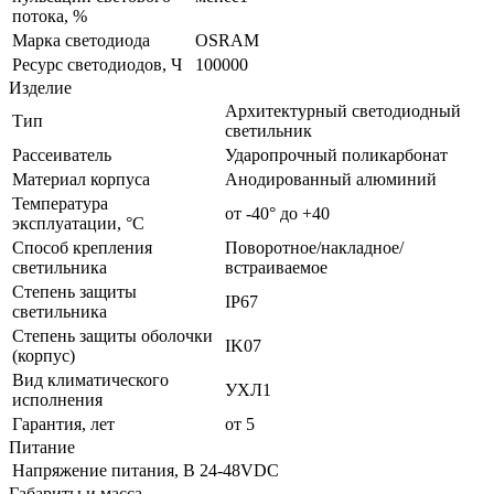
потока, %
Марка светодиода
OSRAM
Ресурс светодиодов, Ч
100000
Изделие
Архитектурный светодиодный
Тип
светильник
Рассеиватель
Ударопрочный поликарбонат
Материал корпуса
Анодированный алюминий
Температура
от -40° до +40
эксплуатации, °С
Способ крепления
Поворотное/накладное/
светильника
встраиваемое
Степень защиты
IP67
светильника
Степень защиты оболочки
IK07
(корпус)
Вид климатического
УХЛ1
исполнения
Гарантия, лет
от 5
Питание
Напряжение питания, В
24-48VDC
Габариты и масса