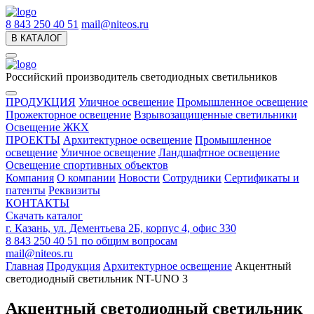
8 843 250 40 51
mail@niteos.ru
В КАТАЛОГ
Российский производитель светодиодных светильников
ПРОДУКЦИЯ
Уличное освещение
Промышленное освещение
Прожекторное освещение
Взрывозащищенные светильники
Освещение ЖКХ
ПРОЕКТЫ
Архитектурное освещение
Промышленное
освещение
Уличное освещение
Ландшафтное освещение
Освещение спортивных объектов
Компания
О компании
Новости
Сотрудники
Сертификаты и
патенты
Реквизиты
КОНТАКТЫ
Скачать каталог
г. Казань, ул. Дементьева 2Б, корпус 4, офис 330
8 843 250 40 51
по общим вопросам
mail@niteos.ru
Главная
Продукция
Архитектурное освещение
Акцентный
светодиодный светильник NT-UNO 3
Акцентный светодиодный светильник