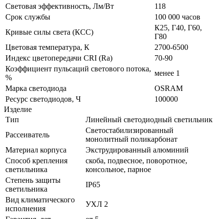
Световая эффективность, Лм/Вт
118
Срок службы
100 000 часов
К25, Г40, Г60,
Кривые силы света (КСС)
Г80
Цветовая температура, К
2700-6500
Индекс цветопередачи CRI (Ra)
70-90
Коэффициент пульсаций светового потока,
менее 1
%
Марка светодиода
OSRAM
Ресурс светодиодов, Ч
100000
Изделие
Тип
Линейный светодиодный светильник
Светостабилизированный
Рассеиватель
монолитный поликарбонат
Материал корпуса
Экструдированный алюминий
Способ крепления
скоба, подвесное, поворотное,
светильника
консольное, парное
Степень защиты
IP65
светильника
Вид климатического
УХЛ 2
исполнения