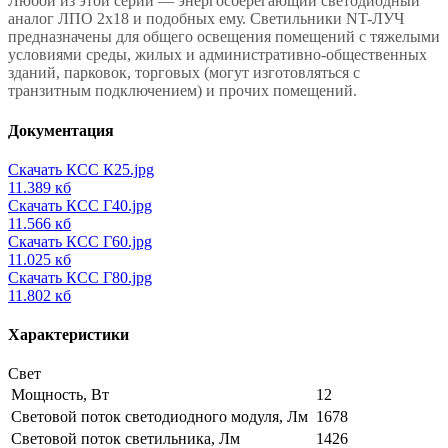
Любой из этой серии — энергосберегающий светодиодный
аналог ЛПО 2х18 и подобных ему. Светильники NT-ЛУЧ
предназначены для общего освещения помещений с тяжелыми
условиями среды, жилых и административно-общественных
зданий, парковок, торговых (могут изготовляться с
транзитным подключением) и прочих помещений.
Документация
Скачать КСС К25.jpg
11.389 кб
Скачать КСС Г40.jpg
11.566 кб
Скачать КСС Г60.jpg
11.025 кб
Скачать КСС Г80.jpg
11.802 кб
Характеристики
Свет
Мощность, Вт
12
Световой поток светодиодного модуля, Лм
1678
Световой поток светильника, Лм
1426