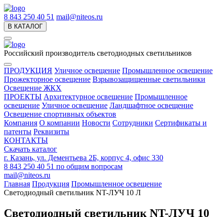
8 843 250 40 51
mail@niteos.ru
В КАТАЛОГ
Российский производитель светодиодных светильников
ПРОДУКЦИЯ
Уличное освещение
Промышленное освещение
Прожекторное освещение
Взрывозащищенные светильники
Освещение ЖКХ
ПРОЕКТЫ
Архитектурное освещение
Промышленное
освещение
Уличное освещение
Ландшафтное освещение
Освещение спортивных объектов
Компания
О компании
Новости
Сотрудники
Сертификаты и
патенты
Реквизиты
КОНТАКТЫ
Скачать каталог
г. Казань, ул. Дементьева 2Б, корпус 4, офис 330
8 843 250 40 51
по общим вопросам
mail@niteos.ru
Главная
Продукция
Промышленное освещение
Светодиодный светильник NT-ЛУЧ 10 Л
Светодиодный светильник NT-ЛУЧ 10