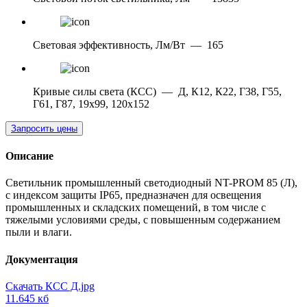
Световая эффективность, Лм/Вт
—
165
Кривые силы света (КСС)
—
Д, К12, К22, Г38, Г55,
Г61, Г87, 19х99, 120х152
Запросить цены
Описание
Светильник промышленный светодиодный NT-PROM 85 (Л),
с индексом защиты IP65, предназначен для освещения
промышленных и складских помещений, в том числе с
тяжелыми условиями среды, с повышенным содержанием
пыли и влаги.
Документация
Скачать КСС Д.jpg
11.645 кб