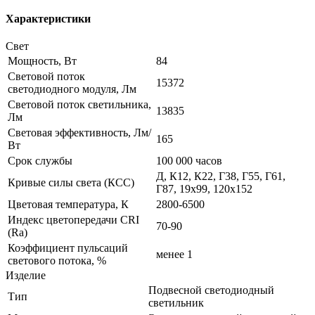
Характеристики
Свет
Мощность, Вт
84
Световой поток
15372
светодиодного модуля, Лм
Световой поток светильника,
13835
Лм
Световая эффективность, Лм/
165
Вт
Срок службы
100 000 часов
Д, К12, К22, Г38, Г55, Г61,
Кривые силы света (КСС)
Г87, 19х99, 120х152
Цветовая температура, К
2800-6500
Индекс цветопередачи CRI
70-90
(Ra)
Коэффициент пульсаций
менее 1
светового потока, %
Изделие
Подвесной светодиодный
Тип
светильник