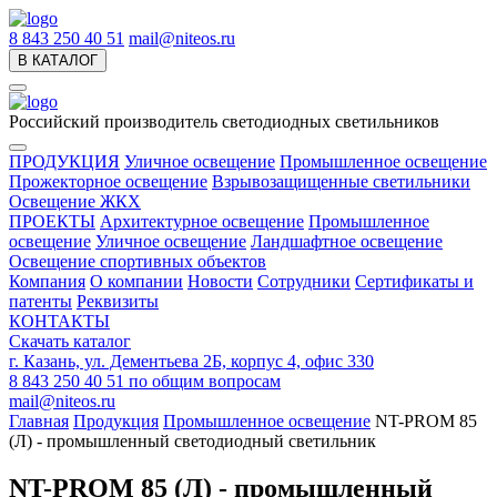
8 843 250 40 51
mail@niteos.ru
В КАТАЛОГ
Российский производитель светодиодных светильников
ПРОДУКЦИЯ
Уличное освещение
Промышленное освещение
Прожекторное освещение
Взрывозащищенные светильники
Освещение ЖКХ
ПРОЕКТЫ
Архитектурное освещение
Промышленное
освещение
Уличное освещение
Ландшафтное освещение
Освещение спортивных объектов
Компания
О компании
Новости
Сотрудники
Сертификаты и
патенты
Реквизиты
КОНТАКТЫ
Скачать каталог
г. Казань, ул. Дементьева 2Б, корпус 4, офис 330
8 843 250 40 51
по общим вопросам
mail@niteos.ru
Главная
Продукция
Промышленное освещение
NT-PROM 85
(Л) - промышленный светодиодный светильник
NT-PROM 85 (Л) - промышленный