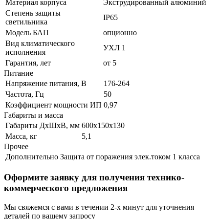
Материал корпуса
Экструдированный алюминий
Степень защиты
IP65
светильника
Модель БАП
опционно
Вид климатического
УХЛ 1
исполнения
Гарантия, лет
от 5
Питание
Напряжение питания, В
176-264
Частота, Гц
50
Коэффициент мощности ИП
0,97
Габариты и масса
Габариты ДхШхВ, мм
600х150х130
Масса, кг
5,1
Прочее
Дополнительно
Защита от поражения элек.током 1 класса
Оформите заявку для получения технико-
коммерческого предложения
Мы свяжемся с вами в течении 2-х минут для уточнения
деталей по вашему запросу