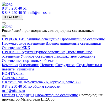
8 843 250 40 51
8 843 250 40 51
mail@niteos.ru
В КАТАЛОГ
Российский производитель светодиодных светильников
ПРОДУКЦИЯ
Уличное освещение
Промышленное освещение
Прожекторное освещение
Взрывозащищенные светильники
Освещение ЖКХ
ПРОЕКТЫ
Архитектурное освещение
Промышленное
освещение
Уличное освещение
Ландшафтное освещение
Освещение спортивных объектов
Компания
О компании
Новости
Сотрудники
Сертификаты и
патенты
Реквизиты
КОНТАКТЫ
Скачать каталог
г. Казань, ул. Дементьева 2Б, корпус 4, офис 330
8 843 250 40 51
по общим вопросам
mail@niteos.ru
Главная
Продукция
Прожекторное освещение
Светодиодный
прожектор Магистраль LIRA 55