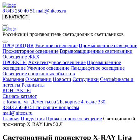
8 843 250 40 51
mail@niteos.ru
В КАТАЛОГ
Российский производитель светодиодных светильников
ПРОДУКЦИЯ
Уличное освещение
Промышленное освещение
Прожекторное освещение
Взрывозащищенные светильники
Освещение ЖКХ
ПРОЕКТЫ
Архитектурное освещение
Промышленное
освещение
Уличное освещение
Ландшафтное освещение
Освещение спортивных объектов
Компания
О компании
Новости
Сотрудники
Сертификаты и
патенты
Реквизиты
КОНТАКТЫ
Скачать каталог
г. Казань, ул. Дементьева 2Б, корпус 4, офис 330
8 843 250 40 51
по общим вопросам
mail@niteos.ru
Главная
Продукция
Прожекторное освещение
Светодиодный
прожектор X-RAY Lira 50 Л
Светодиодный прожектор X-RAY Lira