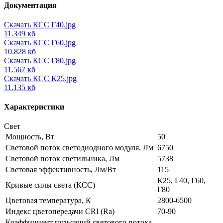
Документация
Скачать КСС Г40.jpg
11.349 кб
Скачать КСС Г60.jpg
10.828 кб
Скачать КСС Г80.jpg
11.567 кб
Скачать КСС К25.jpg
11.135 кб
Характеристики
Свет
Мощность, Вт
50
Световой поток светодиодного модуля, Лм
6750
Световой поток светильника, Лм
5738
Световая эффективность, Лм/Вт
115
К25, Г40, Г60,
Кривые силы света (КСС)
Г80
Цветовая температура, К
2800-6500
Индекс цветопередачи CRI (Ra)
70-90
Коэффициент пульсаций светового потока,