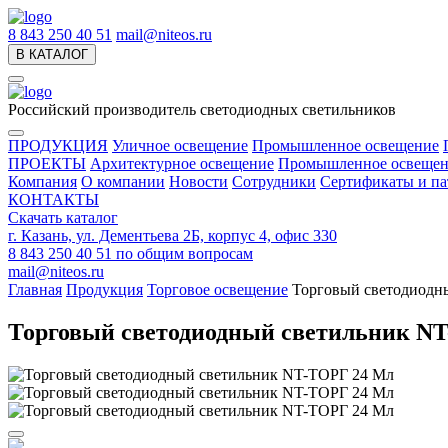
8 843 250 40 51
mail@niteos.ru
В КАТАЛОГ
Российский производитель светодиодных светильников
ПРОДУКЦИЯ
Уличное освещение
Промышленное освещение
ПРОЕКТЫ
Архитектурное освещение
Промышленное освещен
Компания
О компании
Новости
Сотрудники
Сертификаты и па
КОНТАКТЫ
Скачать каталог
г. Казань, ул. Дементьева 2Б, корпус 4, офис 330
8 843 250 40 51
по общим вопросам
mail@niteos.ru
Главная
Продукция
Торговое освещение
Торговый светодиодн
Торговый светодиодный светильник N