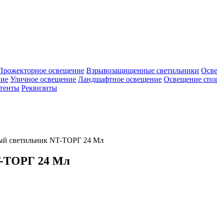
Прожекторное освещение
Взрывозащищенные светильники
Осв
ие
Уличное освещение
Ландшафтное освещение
Освещение спо
тенты
Реквизиты
ый светильник NT-ТОРГ 24 Мл
T-ТОРГ 24 Мл