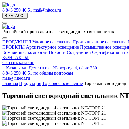
8 843 250 40 51
mail@niteos.ru
В КАТАЛОГ
Российский производитель светодиодных светильников
ПРОДУКЦИЯ
Уличное освещение
Промышленное освещение
ПРОЕКТЫ
Архитектурное освещение
Промышленное освещен
Компания
О компании
Новости
Сотрудники
Сертификаты и па
КОНТАКТЫ
Скачать каталог
г. Казань, ул. Дементьева 2Б, корпус 4, офис 330
8 843 250 40 51
по общим вопросам
mail@niteos.ru
Главная
Продукция
Торговое освещение
Торговый светодиодн
Торговый светодиодный светильник N