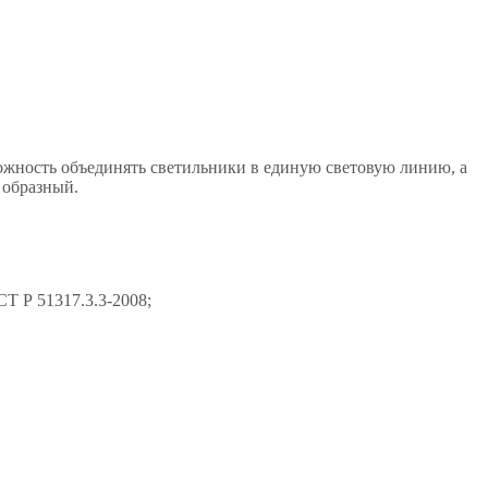
ожность объединять светильники в единую световую линию, а
 образный.
Т Р 51317.3.3-2008;