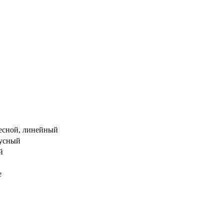
есной, линейный
иусный
й
е