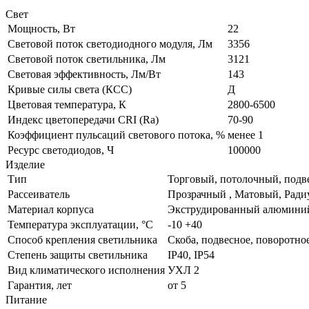
Свет
Мощность, Вт
22
Световой поток светодиодного модуля, Лм
3356
Световой поток светильника, Лм
3121
Световая эффективность, Лм/Вт
143
Кривые силы света (КСС)
Д
Цветовая температура, К
2800-6500
Индекс цветопередачи CRI (Ra)
70-90
Коэффициент пульсаций светового потока, %
менее 1
Ресурс светодиодов, Ч
100000
Изделие
Тип
Торговый, потолочный, подв
Рассеиватель
Прозрачный , Матовый, Рад
Материал корпуса
Экструдированный алюмини
Температура эксплуатации, °С
-10 +40
Способ крепления светильника
Скоба, подвесное, поворотно
Степень защиты светильника
IP40, IP54
Вид климатического исполнения
УХЛ 2
Гарантия, лет
от 5
Питание