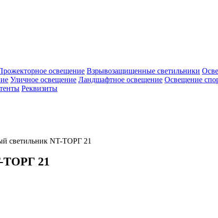
Прожекторное освещение
Взрывозащищенные светильники
Осв
ие
Уличное освещение
Ландшафтное освещение
Освещение спо
тенты
Реквизиты
ый светильник NT-ТОРГ 21
T-ТОРГ 21