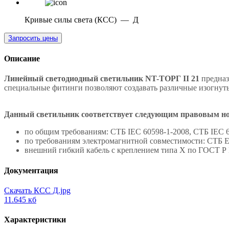
Кривые силы света (КСС)
—
Д
Запросить цены
Описание
Линейный светодиодный светильник NT-ТОРГ II 21
предназ
специальные фитинги позволяют создавать различные изогну
Данный светильник соответствует следующим правовым н
по общим требованиям: СТБ IEC 60598-1-2008, СТБ IEC 6
по требованиям электромагнитной совместимости: СТБ ЕН
внешний гибкий кабель с креплением типа Х по ГОСТ Р
Документация
Скачать КСС Д.jpg
11.645 кб
Характеристики