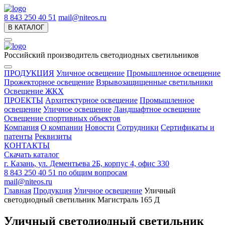
8 843 250 40 51
mail@niteos.ru
В КАТАЛОГ
Российский производитель светодиодных светильников
ПРОДУКЦИЯ
Уличное освещение
Промышленное освещение
Прожекторное освещение
Взрывозащищенные светильники
Освещение ЖКХ
ПРОЕКТЫ
Архитектурное освещение
Промышленное
освещение
Уличное освещение
Ландшафтное освещение
Освещение спортивных объектов
Компания
О компании
Новости
Сотрудники
Сертификаты и
патенты
Реквизиты
КОНТАКТЫ
Скачать каталог
г. Казань, ул. Дементьева 2Б, корпус 4, офис 330
8 843 250 40 51
по общим вопросам
mail@niteos.ru
Главная
Продукция
Уличное освещение
Уличный
светодиодный светильник Магистраль 165 Д
Уличный светодиодный светильник