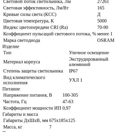
Световой поток светильника, Лм
27261
Световая эффективность, Лм/Вт
165
Кривые силы света (КСС)
Д
Цветовая температура, К
5000
Индекс цветопередачи CRI (Ra)
70-90
Коэффициент пульсаций светового потока, %
менее 1
Марка светодиода
OSRAM
Изделие
Тип
Уличное освещение
Экструдированный
Материал корпуса
алюминий
Степень защиты светильника
IP67
Вид климатического
УХЛ 1
исполнения
Питание
Напряжение питания, В
100-305
Частота, Гц
47-63
Коэффициент мощности ИП
0,97
Габариты и масса
Габариты ДхШхВ, мм
675х185х125
Масса, кг
7