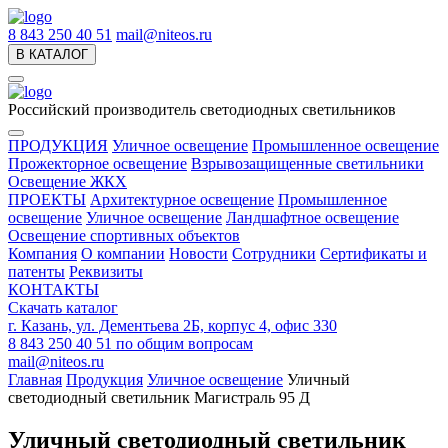
8 843 250 40 51
mail@niteos.ru
В КАТАЛОГ
Российский производитель светодиодных светильников
ПРОДУКЦИЯ
Уличное освещение
Промышленное освещение
Прожекторное освещение
Взрывозащищенные светильники
Освещение ЖКХ
ПРОЕКТЫ
Архитектурное освещение
Промышленное
освещение
Уличное освещение
Ландшафтное освещение
Освещение спортивных объектов
Компания
О компании
Новости
Сотрудники
Сертификаты и
патенты
Реквизиты
КОНТАКТЫ
Скачать каталог
г. Казань, ул. Дементьева 2Б, корпус 4, офис 330
8 843 250 40 51
по общим вопросам
mail@niteos.ru
Главная
Продукция
Уличное освещение
Уличный
светодиодный светильник Магистраль 95 Д
Уличный светодиодный светильник