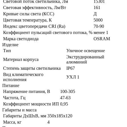
Световой поток светильника, Лм
15301
Световая эффективность, Лм/Вт
161
Кривые силы света (КСС)
Д
Цветовая температура, К
5000
Индекс цветопередачи CRI (Ra)
70-90
Коэффициент пульсаций светового потока, %
менее 1
Марка светодиода
OSRAM
Изделие
Тип
Уличное освещение
Экструдированный
Материал корпуса
алюминий
Степень защиты светильника
IP67
Вид климатического
УХЛ 1
исполнения
Питание
Напряжение питания, В
100-305
Частота, Гц
47-63
Коэффициент мощности ИП
0,95
Габариты и масса
Габариты ДхШхВ, мм
350х185х120
Масса, кг
4