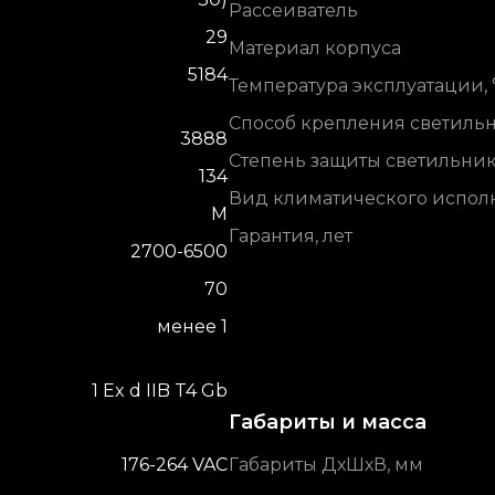
Рассеиватель
29
Материал корпуса
5184
Температура эксплуатации, 
Способ крепления светиль
3888
Степень защиты светильни
134
Вид климатического испол
М
Гарантия, лет
2700-6500
70
менее 1
1 Ex d IIB T4 Gb
Габариты и масса
176-264 VAC
Габариты ДхШхВ, мм