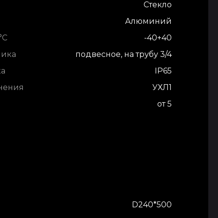
Стекло
Алюминий
°С
-40+40
ника
подвесное, на трубу 3/4
ка
IP65
нения
УХЛ1
от 5
D240*500