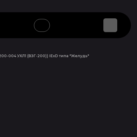
В КАТАЛОГ
-004 УХЛ1 (ВЗГ-200)) IExD типа "Желудь"