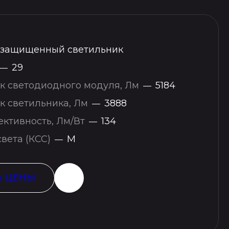
защищенный светильник
29
—
к светодиодного модуля, Лм
5184
—
к светильника, Лм
3888
—
ктивность, Лм/Вт
134
—
вета (КСС)
М
—
Ь ЦЕНЫ