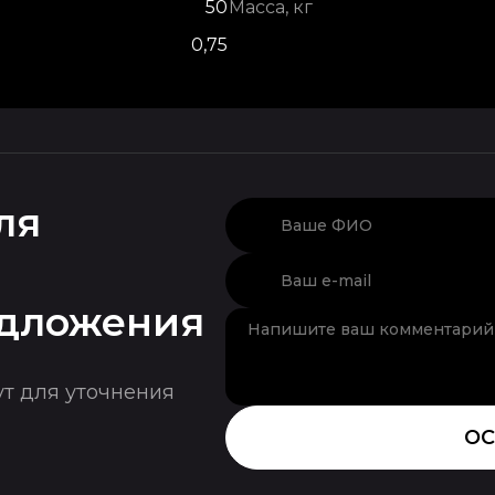
50
Масса, кг
0,75
ля
-
едложения
ут для уточнения