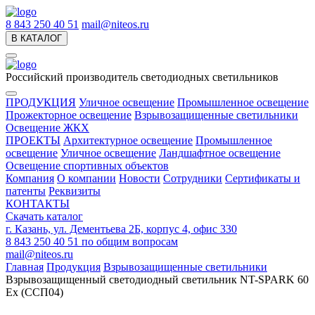
8 843 250 40 51
mail@niteos.ru
В КАТАЛОГ
Российский производитель светодиодных светильников
ПРОДУКЦИЯ
Уличное освещение
Промышленное освещение
Прожекторное освещение
Взрывозащищенные светильники
Освещение ЖКХ
ПРОЕКТЫ
Архитектурное освещение
Промышленное
освещение
Уличное освещение
Ландшафтное освещение
Освещение спортивных объектов
Компания
О компании
Новости
Сотрудники
Сертификаты и
патенты
Реквизиты
КОНТАКТЫ
Скачать каталог
г. Казань, ул. Дементьева 2Б, корпус 4, офис 330
8 843 250 40 51
по общим вопросам
mail@niteos.ru
Главная
Продукция
Взрывозащищенные светильники
Взрывозащищенный светодиодный светильник NT-SPARK 60
Ex (ССП04)