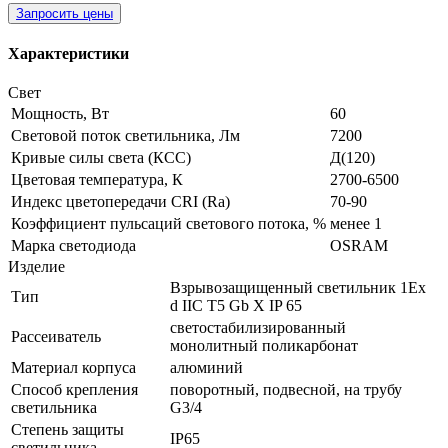
Запросить цены
Характеристики
Свет
Мощность, Вт
60
Световой поток светильника, Лм
7200
Кривые силы света (КСС)
Д(120)
Цветовая температура, К
2700-6500
Индекс цветопередачи CRI (Ra)
70-90
Коэффициент пульсаций светового потока, %
менее 1
Марка светодиода
OSRAM
Изделие
Взрывозащищенный светильник 1Ex
Тип
d IIС T5 Gb X IP 65
светостабилизированный
Рассеиватель
монолитный поликарбонат
Материал корпуса
алюминий
Способ крепления
поворотный, подвесной, на трубу
светильника
G3/4
Степень защиты
IP65
светильника