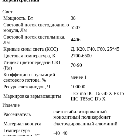
Свет
Мощность, Вт
38
Световой поток светодиодного
5507
модуля, Лм
Световой поток светильника,
4406
Лм
Кривые силы света (КСС)
Д, К20, Г40, Г60, 25*45
Цветовая температура, К
2700-6500
Индекс цветопередачи CRI
70-90
(Ra)
Коэффициент пульсаций
менее 1
светового потока, %
Ресурс светодиодов, Ч
100000
1Ex mb IIC T6 Gb X Ex tb
Маркировка взрывозащиты
IIIC Т85оС Db X
Изделие
светостабилизированный
Рассеиватель
монолитный поликарбонат
Материал корпуса
Экструдированный алюминий
Температура
-40+40
эксплуатации, °С