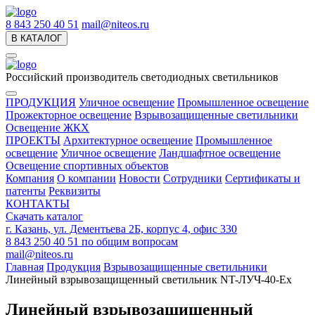
8 843 250 40 51
mail@niteos.ru
В КАТАЛОГ
Российский производитель светодиодных светильников
ПРОДУКЦИЯ
Уличное освещение
Промышленное освещение
Прожекторное освещение
Взрывозащищенные светильники
Освещение ЖКХ
ПРОЕКТЫ
Архитектурное освещение
Промышленное
освещение
Уличное освещение
Ландшафтное освещение
Освещение спортивных объектов
Компания
О компании
Новости
Сотрудники
Сертификаты и
патенты
Реквизиты
КОНТАКТЫ
Скачать каталог
г. Казань, ул. Дементьева 2Б, корпус 4, офис 330
8 843 250 40 51
по общим вопросам
mail@niteos.ru
Главная
Продукция
Взрывозащищенные светильники
Линейный взрывозащищенный светильник NT-ЛУЧ-40-Ex
Линейный взрывозащищенный