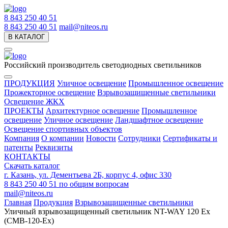
8 843 250 40 51
8 843 250 40 51
mail@niteos.ru
В КАТАЛОГ
Российский производитель светодиодных светильников
ПРОДУКЦИЯ
Уличное освещение
Промышленное освещение
Прожекторное освещение
Взрывозащищенные светильники
Освещение ЖКХ
ПРОЕКТЫ
Архитектурное освещение
Промышленное
освещение
Уличное освещение
Ландшафтное освещение
Освещение спортивных объектов
Компания
О компании
Новости
Сотрудники
Сертификаты и
патенты
Реквизиты
КОНТАКТЫ
Скачать каталог
г. Казань, ул. Дементьева 2Б, корпус 4, офис 330
8 843 250 40 51
по общим вопросам
mail@niteos.ru
Главная
Продукция
Взрывозащищенные светильники
Уличный взрывозащищенный светильник NT-WAY 120 Ex
(CMB-120-Ex)