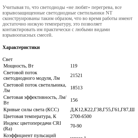
Учитывая то, что светодиоды «не любят» перегрева, все
взрывозащищенные светодиодные светильники NT
сконструированы таким образом, что во время работы имеют
достаточно низкую температуру, это позволяет
контактировать им практически с любыми видами
взрывоопасных смесей.
Характеристики
Свет
Мощность, Вт
119
Световой поток
21521
светодиодного модуля, Лм
Световой поток светильника,
18513
Лм
Световая эффективность, Лм/
156
Вт
Кривые силы света (КСС)
Д,К12,К22,Г38,Г55,Г61,Г87,Ш
Цветовая температура, К
2700-6500
Индекс цветопередачи CRI
70-90
(Ra)
Коэффициент пульсаций