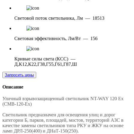
Световой поток светильника, Лм
—
18513
Световая эффективность, Лм/Вт
—
156
Кривые силы света (КСС)
—
Д,К12,К22,Г38,Г55,Г61,Г87,Ш
Запросить цены
Описание
Уличный взрывозащищенный светильник NT-WAY 120 Ex
(CMB-120-Ex)
Светильник предназначен для освещения улиц и дорог
категории Б, парков, площадей, мостов, территорий АЗС в
качестве замены светильников типа РКУ и ЖКУ на основе
ламп ДРЛ-250(400) и ДНаТ-150(250).