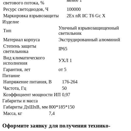
менее 1
светового потока, %
Ресурс светодиодов, Ч
100000
Маркировка взрывозащиты
2Ех nR llC T6 Gc X
Изделие
Уличный взрывозащищенный
Тип
светильник
Материал корпуса
Экструдированный алюминий
Степень защиты
IP65
светильника
Вид климатического
УХЛ 1
исполнения
Гарантия, лет
от 5
Питание
Напряжение питания, В
176-264
Частота, Гц
50
Коэффициент мощности ИП
0,97
Габариты и масса
Габариты ДхШхВ, мм
800*185*150
Масса, кг
7,4
Оформите заявку для получения технико-