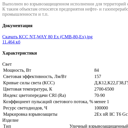
Выполнен во взрывозащищенном исполнении для территорий 
К таким объектам относятся предприятия нефте- и газоперер
промышленности и т.п.
Документация
Скачать КСС NT-WAY 80 Ex (CMB-80-Ex).jpg
11.464 кб
Характеристики
Свет
Мощность, Вт
84
Световая эффективность, Лм/Вт
157
Кривые силы света (КСС)
Д,К12,К22,Г38,Г
Цветовая температура, К
2700-6500
Индекс цветопередачи CRI (Ra)
70-90
Коэффициент пульсаций светового потока, %
менее 1
Ресурс светодиодов, Ч
100000
Маркировка взрывозащиты
2Ех nR llC T6 G
Изделие
Тип
Уличный взрывозащищенный