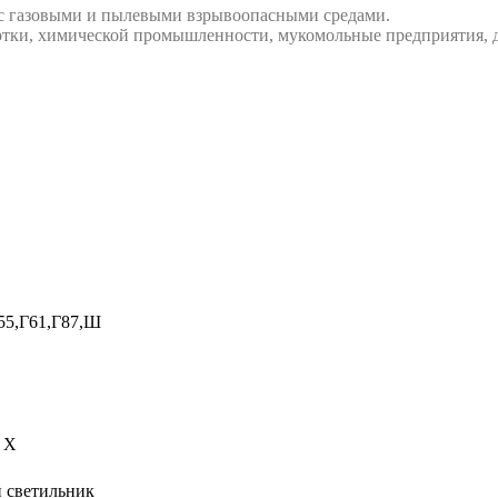
с газовыми и пылевыми взрывоопасными средами.
аботки, химической промышленности, мукомольные предприятия,
55,Г61,Г87,Ш
c X
 светильник