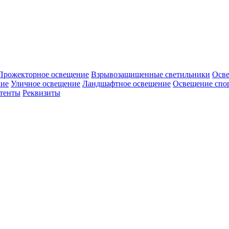
Прожекторное освещение
Взрывозащищенные светильники
Осв
ие
Уличное освещение
Ландшафтное освещение
Освещение спо
тенты
Реквизиты