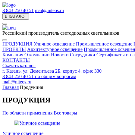
8 843 250 40 51
mail@niteos.ru
В КАТАЛОГ
Российский производитель светодиодных светильников
ПРОДУКЦИЯ
Уличное освещение
Промышленное освещение
ПРОЕКТЫ
Архитектурное освещение
Промышленное освещен
Компания
О компании
Новости
Сотрудники
Сертификаты и па
КОНТАКТЫ
Скачать каталог
г. Казань, ул. Дементьева 2Б, корпус 4, офис 330
8 843 250 40 51
по общим вопросам
mail@niteos.ru
Главная
Продукция
ПРОДУКЦИЯ
По области применения
Все товары
Уличное освещение