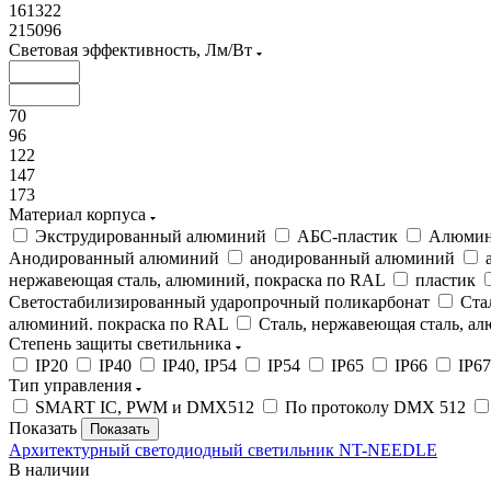
161322
215096
Световая эффективность, Лм/Вт
70
96
122
147
173
Материал корпуса
Экструдированный алюминий
АБС-пластик
Алюми
Анодированный алюминий
анодированный алюминий
нержавеющая сталь, алюминий, покраска по RAL
пластик
Светостабилизированный ударопрочный поликарбонат
Ста
алюминий. покраска по RAL
Сталь, нержавеющая сталь, а
Степень защиты светильника
IP20
IP40
IP40, IP54
IP54
IP65
IP66
IP67
Тип управления
SMART IC, PWM и DMX512
По протоколу DMX 512
Показать
Архитектурный светодиодный светильник NT-NEEDLE
В наличии