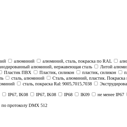
ний
алюминий
алюминий, сталь, покраска по RAL
алю
анодированный алюминий, нержавеющая сталь
Литой алюм
Пластик ПВХ
Пластик, силикон
пластик, силикон
п
ль
сталь, алюминий
Сталь, алюминий, пластик. Покраска
люминий
сталь, покраска Ral: 9005,7015,7038
Экструдиров
IP67, IK08
IP67, IK08
IP68
IК09
не менее IP67
по протоколу DMX 512