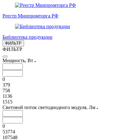
Реестр Минпромторга РФ
Библиотека продукции
ФИЛЬТР
ФИЛЬТР
Мощность, Вт
0
379
758
1136
1515
Световой поток светодиодного модуля, Лм
0
53774
107548