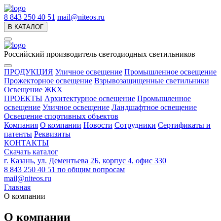
8 843 250 40 51
mail@niteos.ru
В КАТАЛОГ
Российский производитель светодиодных светильников
ПРОДУКЦИЯ
Уличное освещение
Промышленное освещение
Прожекторное освещение
Взрывозащищенные светильники
Освещение ЖКХ
ПРОЕКТЫ
Архитектурное освещение
Промышленное
освещение
Уличное освещение
Ландшафтное освещение
Освещение спортивных объектов
Компания
О компании
Новости
Сотрудники
Сертификаты и
патенты
Реквизиты
КОНТАКТЫ
Скачать каталог
г. Казань, ул. Дементьева 2Б, корпус 4, офис 330
8 843 250 40 51
по общим вопросам
mail@niteos.ru
Главная
О компании
О компании