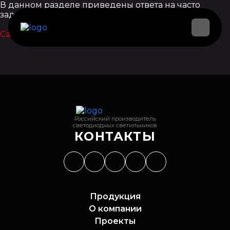
В данном разделе приведены ответа на часто
задаваемые вопросы.
Cannot find 'faq' template with page 'news'
Российский производитель
светодиодных светильников
КОНТАКТЫ
Продукция
О компании
Проекты