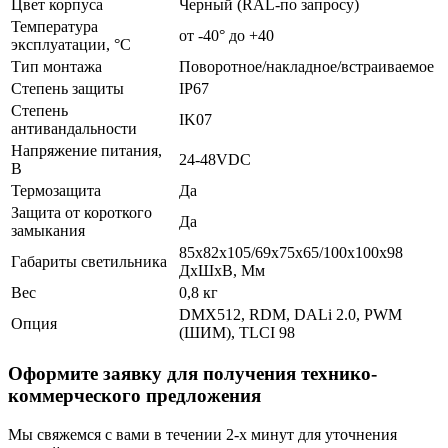
Цвет корпуса
Черный (RAL-по запросу)
Температура
от -40° до +40
эксплуатации, °С
Тип монтажа
Поворотное/накладное/встраиваемое
Степень защиты
IP67
Степень
IK07
антивандальности
Напряжение питания,
24-48VDC
В
Термозащита
Да
Защита от короткого
Да
замыкания
85х82х105/69х75х65/100х100х98
Габариты светильника
ДхШхВ, Мм
Вес
0,8 кг
DMX512, RDM, DALi 2.0, PWM
Опция
(ШИМ), TLCI 98
Оформите заявку для получения технико-
коммерческого предложения
Мы свяжемся с вами в течении 2-х минут для уточнения