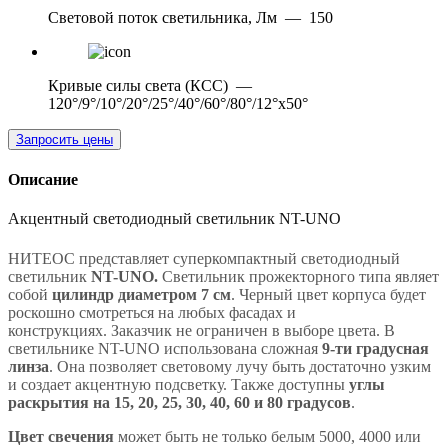
Световой поток светильника, Лм
—
150
Кривые силы света (КСС)
—
120°/9°/10°/20°/25°/40°/60°/80°/12°х50°
Запросить цены
Описание
Акцентный светодиодный светильник NT-UNO
НИТЕОС представляет суперкомпактный светодиодный
светильник
NT-UNO.
Светильник прожекторного типа являет
собой
цилиндр диаметром 7 см
. Черный цвет корпуса будет
роскошно смотреться на любых фасадах и
конструкциях. Заказчик не ограничен в выборе цвета. В
светильнике NT-UNO использована сложная
9-ти градусная
линза
. Она позволяет световому лучу быть достаточно узким
и создает акцентную подсветку. Также доступны
углы
раскрытия на 15, 20, 25, 30, 40, 60 и 80 градусов
.
Цвет свечения
может быть не только белым 5000, 4000 или