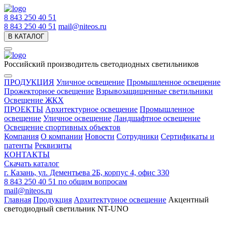
8 843 250 40 51
8 843 250 40 51
mail@niteos.ru
В КАТАЛОГ
Российский производитель светодиодных светильников
ПРОДУКЦИЯ
Уличное освещение
Промышленное освещение
Прожекторное освещение
Взрывозащищенные светильники
Освещение ЖКХ
ПРОЕКТЫ
Архитектурное освещение
Промышленное
освещение
Уличное освещение
Ландшафтное освещение
Освещение спортивных объектов
Компания
О компании
Новости
Сотрудники
Сертификаты и
патенты
Реквизиты
КОНТАКТЫ
Скачать каталог
г. Казань, ул. Дементьева 2Б, корпус 4, офис 330
8 843 250 40 51
по общим вопросам
mail@niteos.ru
Главная
Продукция
Архитектурное освещение
Акцентный
светодиодный светильник NT-UNO