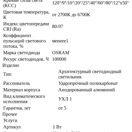
Кривые силы света
120°/9°/10°/20°/25°/40°/60°/80°/12°х50°
(КСС)
Цветовая температура,
от 2700К до 6700К
К
Индекс цветопередачи
80-97
CRI (Ra)
Коэффициент
пульсаций светового
менеее1
потока, %
Марка светодиода
OSRAM
Ресурс светодиодов, Ч
100000
Изделие
Архитектурный светодиодный
Тип
светильник
Рассеиватель
Ударопрочный поликарбонат
Материал корпуса
Анодированный алюминий
Вид климатического
УХЛ 1
исполнения
Гарантия, лет
от 5
Прочее
Услуги
Артикул
1 Вт