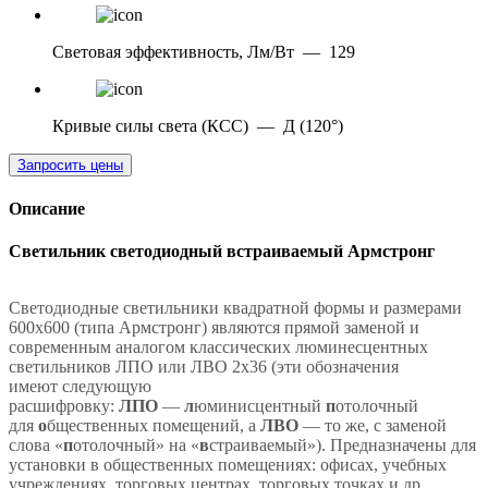
Световая эффективность, Лм/Вт
—
129
Кривые силы света (КСС)
—
Д (120°)
Запросить цены
Описание
Светильник светодиодный встраиваемый Армстронг
Светодиодные светильники квадратной формы и размерами
600х600 (типа Армстронг) являются прямой заменой и
современным аналогом классических люминесцентных
светильников ЛПО или ЛВО 2х36 (эти обозначения
имеют следующую
расшифровку:
ЛПО
—
л
юминисцентный
п
отолочный
для
о
бщественных помещений, а
ЛВО
— то же, с заменой
слова «
п
отолочный» на «
в
страиваемый»). Предназначены для
установки в общественных помещениях: офисах, учебных
учреждениях, торговых центрах, торговых точках и др.