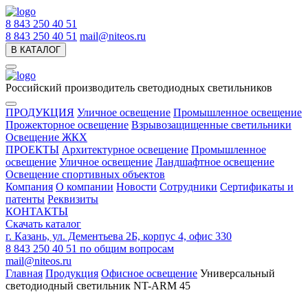
8 843 250 40 51
8 843 250 40 51
mail@niteos.ru
В КАТАЛОГ
Российский производитель светодиодных светильников
ПРОДУКЦИЯ
Уличное освещение
Промышленное освещение
Прожекторное освещение
Взрывозащищенные светильники
Освещение ЖКХ
ПРОЕКТЫ
Архитектурное освещение
Промышленное
освещение
Уличное освещение
Ландшафтное освещение
Освещение спортивных объектов
Компания
О компании
Новости
Сотрудники
Сертификаты и
патенты
Реквизиты
КОНТАКТЫ
Скачать каталог
г. Казань, ул. Дементьева 2Б, корпус 4, офис 330
8 843 250 40 51
по общим вопросам
mail@niteos.ru
Главная
Продукция
Офисное освещение
Универсальный
светодиодный светильник NT-ARM 45