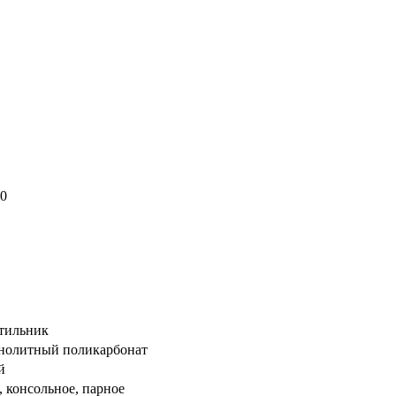
80
тильник
нолитный поликарбонат
й
, консольное, парное