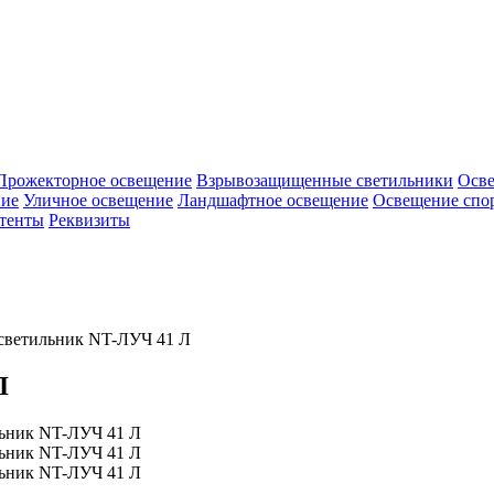
Прожекторное освещение
Взрывозащищенные светильники
Осв
ие
Уличное освещение
Ландшафтное освещение
Освещение спо
тенты
Реквизиты
светильник NT-ЛУЧ 41 Л
Л