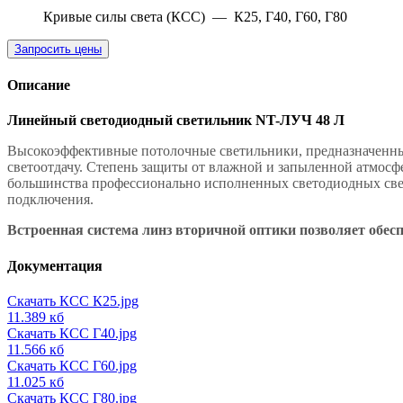
Кривые силы света (КСС)
—
К25, Г40, Г60, Г80
Запросить цены
Описание
Линейный светодиодный светильник NT-ЛУЧ 48 Л
Высокоэффективные потолочные светильники, предназначенны
светоотдачу. Степень защиты от влажной и запыленной атмосфе
большинства профессионально исполненных светодиодных свет
подключения.
Встроенная система линз вторичной оптики позволяет обес
Документация
Скачать КСС К25.jpg
11.389 кб
Скачать КСС Г40.jpg
11.566 кб
Скачать КСС Г60.jpg
11.025 кб
Скачать КСС Г80.jpg