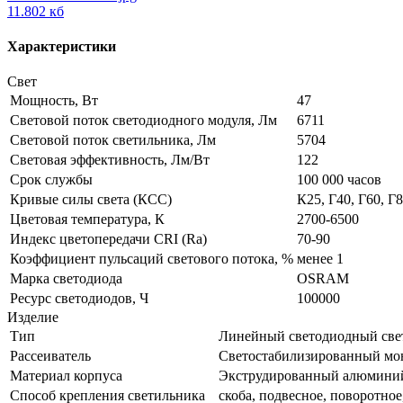
11.802 кб
Характеристики
Свет
Мощность, Вт
47
Световой поток светодиодного модуля, Лм
6711
Световой поток светильника, Лм
5704
Световая эффективность, Лм/Вт
122
Срок службы
100 000 часов
Кривые силы света (КСС)
К25, Г40, Г60, Г
Цветовая температура, К
2700-6500
Индекс цветопередачи CRI (Ra)
70-90
Коэффициент пульсаций светового потока, %
менее 1
Марка светодиода
OSRAM
Ресурс светодиодов, Ч
100000
Изделие
Тип
Линейный светодиодный све
Рассеиватель
Светостабилизированный мо
Материал корпуса
Экструдированный алюмини
Способ крепления светильника
скоба, подвесное, поворотное