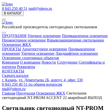
8 843 250 40 51
mail@niteos.ru
В КАТАЛОГ
Российский производитель светодиодных светильников
ПРОДУКЦИЯ
Уличное освещение
Промышленное освещение
Прожекторное освещение
Взрывозащищенные светильники
Освещение ЖКХ
ПРОЕКТЫ
Архитектурное освещение
Промышленное
освещение
Уличное освещение
Ландшафтное освещение
Освещение спортивных объектов
Компания
О компании
Новости
Сотрудники
Сертификаты и
патенты
Реквизиты
КОНТАКТЫ
Скачать каталог
г. Казань, ул. Дементьева 2Б, корпус 4, офис 330
8 843 250 40 51
по общим вопросам
mail@niteos.ru
Главная
Продукция
Освещение ЖКХ
Светильник
светодиодный NT-PROM ACCENT 22 аварийный ВЫХОД
Светильник светодиодный NT-PROM