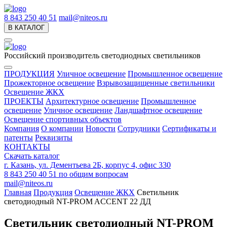
8 843 250 40 51
mail@niteos.ru
В КАТАЛОГ
Российский производитель светодиодных светильников
ПРОДУКЦИЯ
Уличное освещение
Промышленное освещение
Прожекторное освещение
Взрывозащищенные светильники
Освещение ЖКХ
ПРОЕКТЫ
Архитектурное освещение
Промышленное
освещение
Уличное освещение
Ландшафтное освещение
Освещение спортивных объектов
Компания
О компании
Новости
Сотрудники
Сертификаты и
патенты
Реквизиты
КОНТАКТЫ
Скачать каталог
г. Казань, ул. Дементьева 2Б, корпус 4, офис 330
8 843 250 40 51
по общим вопросам
mail@niteos.ru
Главная
Продукция
Освещение ЖКХ
Светильник
светодиодный NT-PROM ACCENT 22 ДД
Светильник светодиодный NT-PROM