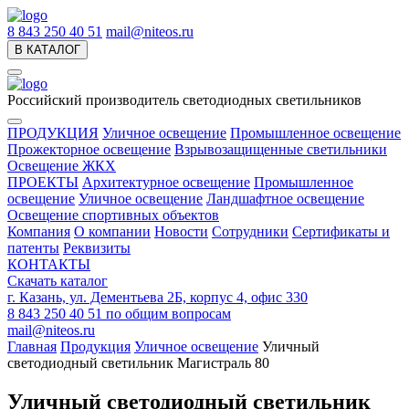
8 843 250 40 51
mail@niteos.ru
В КАТАЛОГ
Российский производитель светодиодных светильников
ПРОДУКЦИЯ
Уличное освещение
Промышленное освещение
Прожекторное освещение
Взрывозащищенные светильники
Освещение ЖКХ
ПРОЕКТЫ
Архитектурное освещение
Промышленное
освещение
Уличное освещение
Ландшафтное освещение
Освещение спортивных объектов
Компания
О компании
Новости
Сотрудники
Сертификаты и
патенты
Реквизиты
КОНТАКТЫ
Скачать каталог
г. Казань, ул. Дементьева 2Б, корпус 4, офис 330
8 843 250 40 51
по общим вопросам
mail@niteos.ru
Главная
Продукция
Уличное освещение
Уличный
светодиодный светильник Магистраль 80
Уличный светодиодный светильник