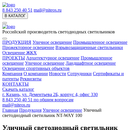
8 843 250 40 51
mail@niteos.ru
В КАТАЛОГ
Российский производитель светодиодных светильников
ПРОДУКЦИЯ
Уличное освещение
Промышленное освещение
Прожекторное освещение
Взрывозащищенные светильники
Освещение ЖКХ
ПРОЕКТЫ
Архитектурное освещение
Промышленное
освещение
Уличное освещение
Ландшафтное освещение
Освещение спортивных объектов
Компания
О компании
Новости
Сотрудники
Сертификаты и
патенты
Реквизиты
КОНТАКТЫ
Скачать каталог
г. Казань, ул. Дементьева 2Б, корпус 4, офис 330
8 843 250 40 51
по общим вопросам
mail@niteos.ru
Главная
Продукция
Уличное освещение
Уличный
светодиодный светильник NT-WAY 100
Уличный светодиодный светильник