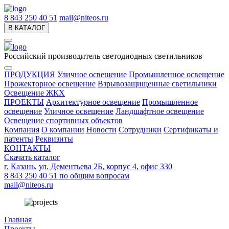
8 843 250 40 51
mail@niteos.ru
В КАТАЛОГ
Российский производитель светодиодных светильников
ПРОДУКЦИЯ
Уличное освещение
Промышленное освещение
Прожекторное освещение
Взрывозащищенные светильники
Освещение ЖКХ
ПРОЕКТЫ
Архитектурное освещение
Промышленное
освещение
Уличное освещение
Ландшафтное освещение
Освещение спортивных объектов
Компания
О компании
Новости
Сотрудники
Сертификаты и
патенты
Реквизиты
КОНТАКТЫ
Скачать каталог
г. Казань, ул. Дементьева 2Б, корпус 4, офис 330
8 843 250 40 51
по общим вопросам
mail@niteos.ru
Главная
Проекты