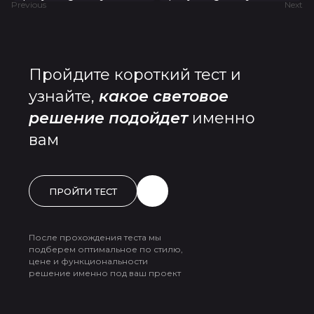
Previous
Next
Пройдите короткий тест и
узнайте,
какое световое
решение подойдет
именно
вам
ПРОЙТИ ТЕСТ
После прохождения теста мы
подберем оптимальное по стилю,
цене и функциональности
решение именно под ваш проект