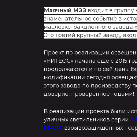
Маячный МЭЗ
входит в группу 
знаменательное событие в исто
маслоэкстракционного завода 
Это третий крупный завод, вход
Проект по реализации освещени
«НИТЕОС» начала еще с 2015 го
продолжаются и по сей день. Б
модификации сегодня освещаю
этого завода по производству п
доверие, проверенное годами!
В реализации проекта были ис
уличных светильников серии
N
PROM
, взрывозащищенных - сер