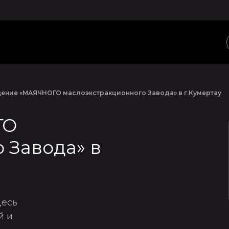
ение «МАЯЧНОГО маслоэкстракционного Завода» в г.Кумертау
ГО
 Завода» в
десь
й и