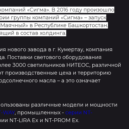
компаний «Сигма». В 2016 году произошло
рии группы компаний «Сигма» – запуск
«Маячный» в Республике Башкортостан.
ящий в состав холдинга.
я нового завода в г. Кумертау, компания
да. Поставки светового оборудования
олее 3000 светильников НИТЕОС, различной
т производственные цеха и территорию
одсолнечного масла – а это означает
пользованы различные модели и мощности
T-WAY
, промышленных -
серии NT-
ии NT-LIRA Ex и NT-PROM Ex.