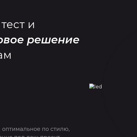
тест и
товое решение
ам
 оптимальное по стилю,