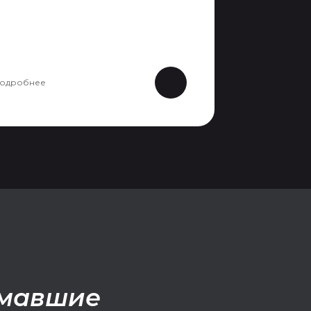
одробнее
имавшие