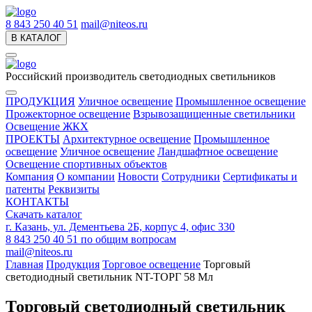
8 843 250 40 51
mail@niteos.ru
В КАТАЛОГ
Российский производитель светодиодных светильников
ПРОДУКЦИЯ
Уличное освещение
Промышленное освещение
Прожекторное освещение
Взрывозащищенные светильники
Освещение ЖКХ
ПРОЕКТЫ
Архитектурное освещение
Промышленное
освещение
Уличное освещение
Ландшафтное освещение
Освещение спортивных объектов
Компания
О компании
Новости
Сотрудники
Сертификаты и
патенты
Реквизиты
КОНТАКТЫ
Скачать каталог
г. Казань, ул. Дементьева 2Б, корпус 4, офис 330
8 843 250 40 51
по общим вопросам
mail@niteos.ru
Главная
Продукция
Торговое освещение
Торговый
светодиодный светильник NT-ТОРГ 58 Мл
Торговый светодиодный светильник